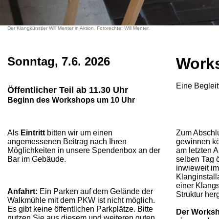
Der Klangkünstler Will Menter in Aktion. Fotorechte: Will Menter.
Sonntag, 7.6. 2026
Works
Eine Begleit
Öffentlicher Teil ab 11.30 Uhr
Beginn des Workshops um 10 Uhr
Als
Eintritt
bitten wir um einen
Zum Abschlu
angemessenen Beitrag nach Ihren
gewinnen kö
Möglichkeiten in unsere Spendenbox an der
am letzten 
Bar im Gebäude.
selben Tag ö
inwieweit im
Klanginstal
einer Klang
Anfahrt:
Ein Parken auf dem Gelände der
Struktur her
Walkmühle mit dem PKW ist nicht möglich.
Es gibt keine öffentlichen Parkplätze. Bitte
Der Worksho
nutzen Sie aus diesem und weiteren guten